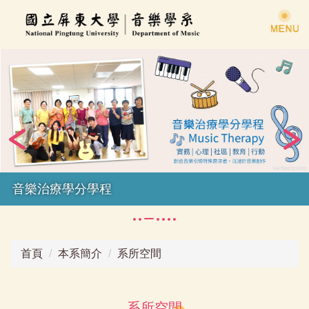
跳
到
主
要
內
容
區
音樂治療學分學程
首頁
本系簡介
系所空間
系所空間