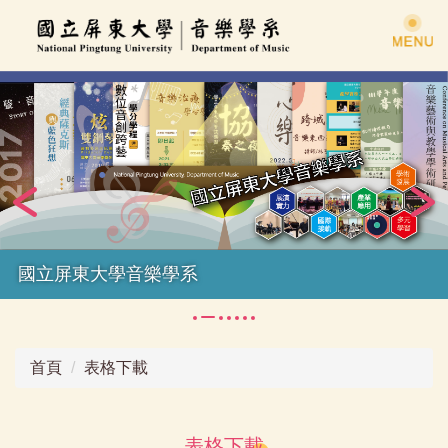
跳
到
主
要
內
容
區
國立屏東大學音樂學系
首頁
表格下載
表格下載