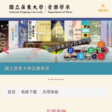
跳
到
主
要
內
容
區
國立屏東大學音樂學系
首頁
表格下載
共用表格
共用表格