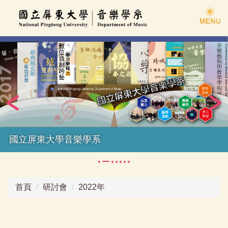
跳
到
主
要
內
容
區
國立屏東大學音樂學系
首頁
研討會
2022年