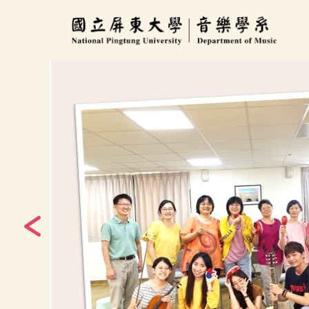
跳
到
主
要
內
容
區