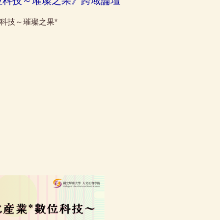
數位科技～璀璨之果》跨域論壇
數位科技～璀璨之果*