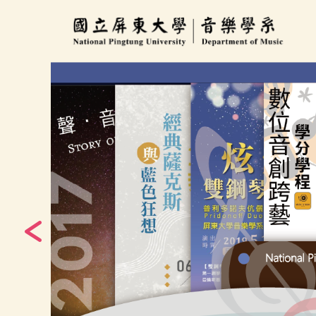
跳
到
主
要
內
容
區