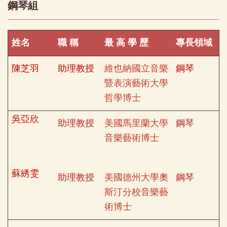
鋼琴組
姓名
職 稱
最 高 學 歷
專長領域
陳芝羽
助理教授
維也納國立音樂
鋼琴
暨表演藝術大學
哲學博士
吳亞欣
助理教授
美國馬里蘭大學
鋼琴
音樂藝術博士
蘇綉雯
助理教授
美國德州大學奧
鋼琴
斯汀分校音樂藝
術博士