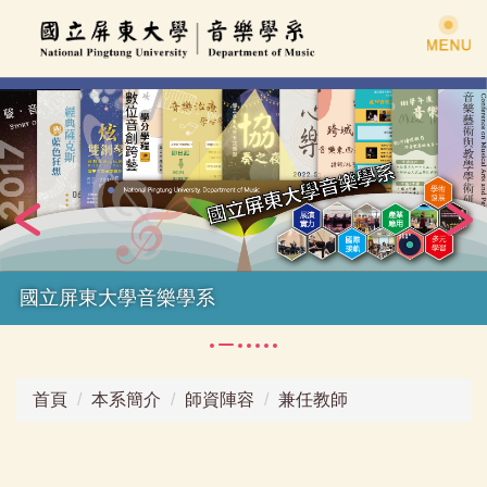
跳
到
主
要
內
容
區
國立屏東大學音樂學系
首頁
本系簡介
師資陣容
兼任教師