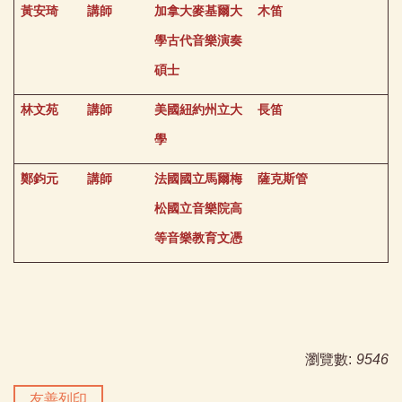
黃安琦
講師
加拿大麥基爾大
木笛
學古代音樂演奏
碩士
林文苑
講師
美國紐約州立大
長笛
學
鄭鈞元
講師
法國國立馬爾梅
薩克斯管
松國立音樂院高
等音樂教育文憑
瀏覽數:
9546
友善列印