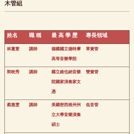
木管組
姓名
職 稱
最 高 學 歷
專長領域
林蕙萱
講師
德國國立德特摩
單簧管
高等音樂學院
郭映秀
講師
國立維也納音樂
雙簧管
院國家演奏家文
憑
蔡惠雯
講師
美國密西根州州
低音管
立大學音樂演奏
碩士