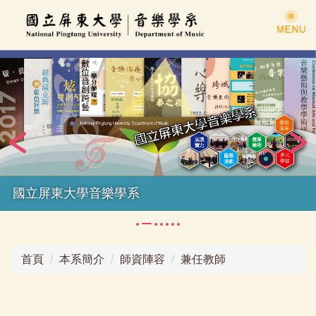
跳
到
主
要
內
容
區
國立屏東大學音樂學系
首頁
本系簡介
師資陣容
兼任教師