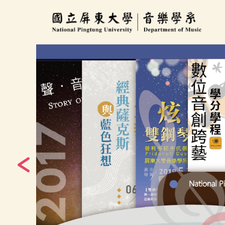
跳
到
主
要
內
容
區