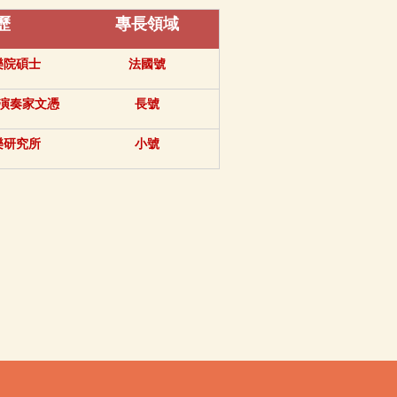
歷
專長領域
樂院碩士
法國號
演奏家文憑
長號
樂研究所
小號