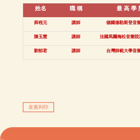
姓名
職 稱
最 高 學 
薛程元
講師
德國德勒斯登音
陳玉慧
講師
法國馬爾梅松音樂院
劉郁君
講師
台灣師範大學音
友善列印
:::