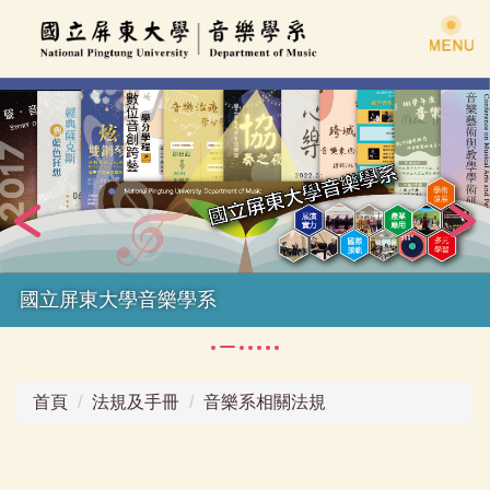
跳
到
主
要
內
容
區
國立屏東大學音樂學系
首頁
法規及手冊
音樂系相關法規