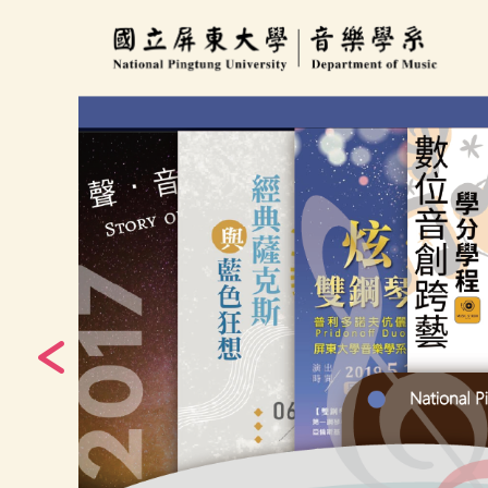
跳
到
主
要
內
容
區