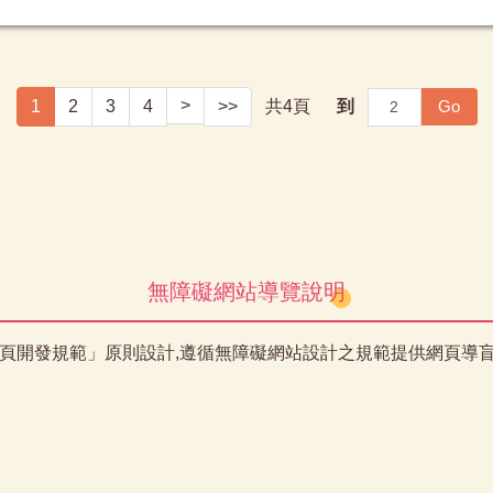
>
Go
1
2
3
4
>>
共
4
頁
到
無障礙網站導覽說明
網頁開發規範」原則設計,遵循無障礙網站設計之規範提供網頁導盲磚(:::)