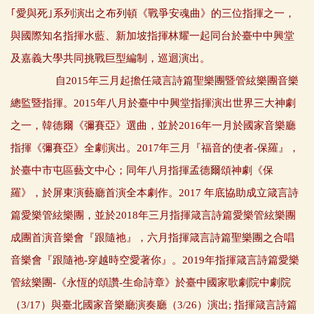
｢愛與死｣系列演出之布列頓《戰爭安魂曲》的三位指揮之一，
與國際知名指揮水藍、新加坡指揮林耀一起同台於臺中中興堂
及嘉義大學共同挑戰巨型編制，巡迴演出。
自2015年三月起擔任箴言詩篇聖樂團暨管絃樂團音樂
總監暨指揮。2015年八月於臺中中興堂指揮演出世界三大神劇
之一，韓德爾《彌賽亞》選曲，並於2016年一月於國家音樂廳
指揮《彌賽亞》全劇演出。2017年三月『福音的使者-保羅』，
於臺中市屯區藝文中心；同年八月指揮孟德爾頌神劇《保
羅》，於屏東演藝廳首演全本劇作。2017 年底協助成立箴言詩
篇愛樂管絃樂團，並於2018年三月指揮箴言詩篇愛樂管絃樂團
成團首演音樂會『跟隨祂』，六月指揮箴言詩篇聖樂團之合唱
音樂會『跟隨祂-穿越時空愛著你』。2019年指揮箴言詩篇愛樂
管絃樂團-《永恆的頌讚-生命詩章》於臺中國家歌劇院中劇院
（3/17）與臺北國家音樂廳演奏廳（3/26）演出; 指揮箴言詩篇