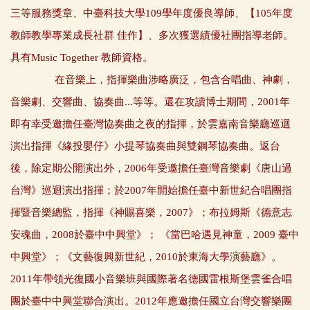
三等服務獎章、中臺科技大學109學年度優良導師、【105年度
教師教學專業成長社群 佳作】、多次獲選績優社團指導老師。
具有Music Together 教師資格。
在音樂上，指揮樂曲涉略廣泛，包含合唱曲、神劇，
音樂劇、交響曲、協奏曲...等等。還在攻讀博士期間，2001年
即有幸受邀擔任臺灣協奏曲之夜的指揮，於雲嘉南音樂廳巡迴
演出指揮《緣投嬰仔》小提琴協奏曲與雙鋼琴協奏曲。返台
後，除定期公開演出外，2006年受邀擔任臺灣音樂劇《唐山過
台灣》巡迴演出指揮；於2007年開始擔任臺中新世紀合唱團指
揮暨音樂總監，指揮《神賜喜樂，2007》；布拉姆斯《德意志
安魂曲，2008於臺中中興堂》； 《當巴哈遇見神童，2009 臺中
中興堂》；《文藝復興新世紀，2010於東海大學演藝廳》。
2011年帶領光復國小音樂班與國際著名德國雷根斯堡雲雀合唱
團於臺中中興堂聯合演出。2012年應邀擔任國立台灣交響樂團