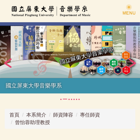
跳
到
主
要
內
容
區
國立屏東大學音樂學系
首頁
本系簡介
師資陣容
專任師資
曾怡蓉助理教授