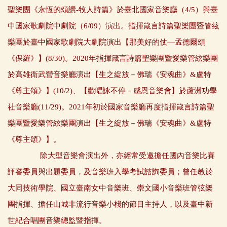
聖樂團《永恆的頌讚-牧人詩篇》於臺北國家音樂廳（4/5）與臺
中國家歌劇院中劇院（6/09）演出。指揮箴言詩篇聖樂團暨管絃
樂團於臺中國家歌劇院大劇院演出【那美好的仗—孟德爾頌
《保羅》】(8/30)。2020年指揮箴言詩篇聖樂團暨愛樂管絃樂團
於高雄衛武營音樂廳演出【生之綻放－佛瑞《安魂曲》&盧特
《尊主頌》】(10/2)、【歡唱詠不停－感恩音樂會】於蘆洲功學
社音樂廳(11/29)。2021年初於國家音樂廳再度指揮箴言詩篇聖
樂團暨愛樂管絃樂團演出【生之綻放－佛瑞《安魂曲》&盧特
《尊主頌》】。
除大型音樂會演出外，亦經常受邀擔任國內音樂比賽
評審委員與出題委員，及音樂班入學考試諮詢委員；曾任教於
大同技術學院、國立臺南女中音樂班、崇文國小音樂班管弦樂
團指揮、擔任山城非流行音樂小棧的節目主持人，以及臺中新
世紀合唱團音樂總監暨指揮。