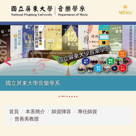
跳
到
主
要
內
容
區
國立屏東大學音樂學系
首頁
本系簡介
師資陣容
專任師資
曾善美教授