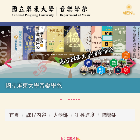
跳
到
主
要
內
容
區
國立屏東大學音樂學系
首頁
課程內容
大學部
術科進度
國樂組
國樂組